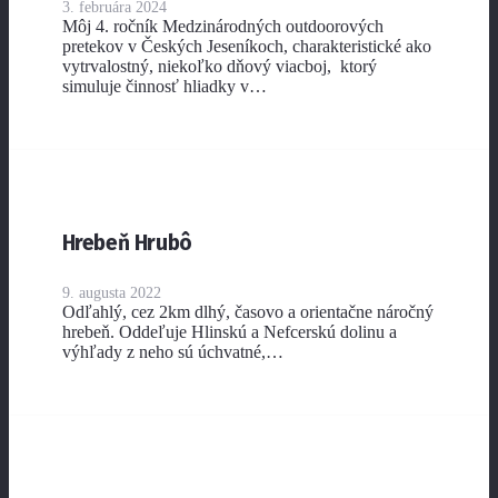
3. februára 2024
Môj 4. ročník Medzinárodných outdoorových
pretekov v Českých Jeseníkoch, charakteristické ako
vytrvalostný, niekoľko dňový viacboj, ktorý
simuluje činnosť hliadky v…
Hrebeň Hrubô
9. augusta 2022
Odľahlý, cez 2km dlhý, časovo a orientačne náročný
hrebeň. Oddeľuje Hlinskú a Nefcerskú dolinu a
výhľady z neho sú úchvatné,…