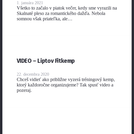
1. januára 2021
Všetko to začalo v piatok večer, kedy sme vyrazili na
Skalnaté pleso za romantického dažďa. Nebola
somnou však priateľka, ale…
VIDEO – Liptov Fitkemp
22. decembra 2020
Chceš vidieť ako približne vyzerá tréningový kemp,
ktorý každoročne organizujeme? Tak spusť video a
pozeraj.