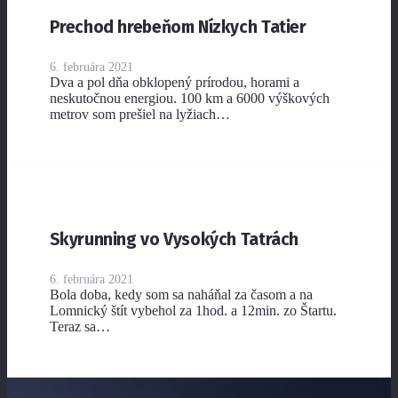
Prechod hrebeňom Nízkych Tatier
6. februára 2021
Dva a pol dňa obklopený prírodou, horami a
neskutočnou energiou. 100 km a 6000 výškových
metrov som prešiel na lyžiach…
Skyrunning vo Vysokých Tatrách
6. februára 2021
Bola doba, kedy som sa naháňal za časom a na
Lomnický štít vybehol za 1hod. a 12min. zo Štartu.
Teraz sa…