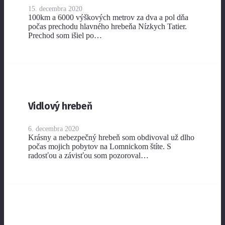
15. decembra 2020
100km a 6000 výškových metrov za dva a pol dňa
počas prechodu hlavného hrebeňa Nízkych Tatier.
Prechod som išiel po…
Vidlový hrebeň
6. decembra 2020
Krásny a nebezpečný hrebeň som obdivoval už dlho
počas mojich pobytov na Lomnickom štíte. S
radosťou a závisťou som pozoroval…