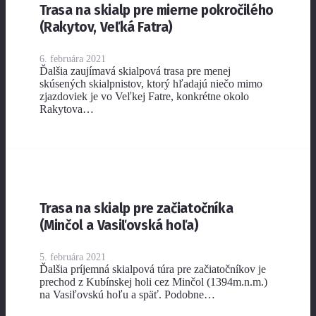
Trasa na skialp pre mierne pokročilého
(Rakytov, Veľká Fatra)
6. februára 2021
Ďalšia zaujímavá skialpová trasa pre menej
skúsených skialpnistov, ktorý hľadajú niečo mimo
zjazdoviek je vo Veľkej Fatre, konkrétne okolo
Rakytova…
Trasa na skialp pre začiatočníka
(Minčol a Vasiľovská hoľa)
5. februára 2021
Ďalšia príjemná skialpová túra pre začiatočníkov je
prechod z Kubínskej holi cez Minčol (1394m.n.m.)
na Vasiľovskú hoľu a späť. Podobne…