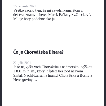
16. augusta 2021
Všetko začalo tým, že mi zavolal kamarátom z
detstva, známym herec Marek Fašiang z „Oteckov“.
Miluje hory podobne ako ja,…
Čo je Chorvátska Dinara?
22. júla 2021
Je to najvyšší vrch Chorvátska s nadmorskou výškou
1 831 m. n. m., ktorý nájdete tiež pod názvom
Sinjal. Nachádza sa na hranici Chorvátska a Bosny a
Hercegoviny.…