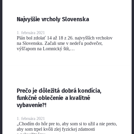
Najvyššie vrcholy Slovenska
1. februára 2021
Plán bol zdolať 14 až 18 z 26. najvyšších vrcholov
na Slovensku. Začali sme v nedeľu podvečer,
výšľapom na Lomnický štít,…
Prečo je dôležitá dobrá kondícia,
funkčné oblečenie a kvalitné
vybavenie?!
1. februára 2021
„Chodím do hôr pre to, aby som si to užil a nie preto,
aby som trpel kvôli zlej fyzickej zdatnosti