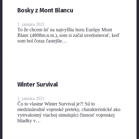
Bosky z Mont Blancu
1. januára 2021
To že chcem ísť na najvyššiu horu Európy Mont
Blanc (4808m.n.m.), som si začal uvedomovať, keď
som bol čoraz častejšie…
Winter Survival
1. januára 2021
Čo to vlastne Winter Survival je?! Sú to
medzinárodné vojenské preteky, charakteristické ako
vytrvalostný viacboj simulujúci činnosť vojenskej
hliadky v…