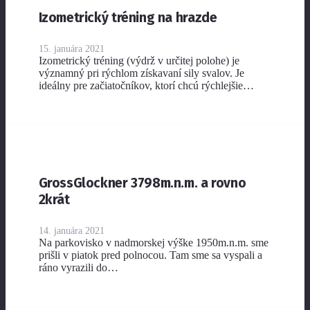
Izometrický tréning na hrazde
15. januára 2021
Izometrický tréning (výdrž v určitej polohe) je
významný pri rýchlom získavaní sily svalov. Je
ideálny pre začiatočníkov, ktorí chcú rýchlejšie…
GrossGlockner 3798m.n.m. a rovno
2krát
14. januára 2021
Na parkovisko v nadmorskej výške 1950m.n.m. sme
prišli v piatok pred polnocou. Tam sme sa vyspali a
ráno vyrazili do…