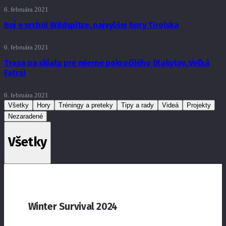
6. februára 2021
Boj o vrchol Wildspitze, najvyššej hory Tirolska
6. februára 2021
Trasa na skialp pre mierne pokročilého (Rakytov, Veľká
Fatra)
6. februára 2021
Všetky
Hory
Tréningy a preteky
Tipy a rady
Videá
Projekty
Nezaradené
Všetky
Winter Survival 2024