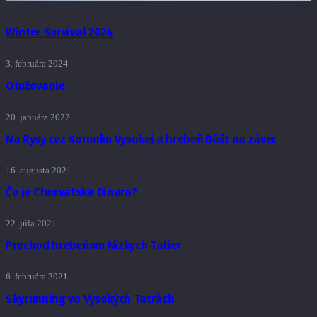
Winter Survival 2024
3. februára 2024
Otužovanie
20. januára 2022
Na Rysy cez Korunku Vysokej a hrebeň Bášt na záver
16. augusta 2021
Čo je Chorvátska Dinara?
22. júla 2021
Prechod hrebeňom Nízkych Tatier
6. februára 2021
Skyrunning vo Vysokých Tatrách