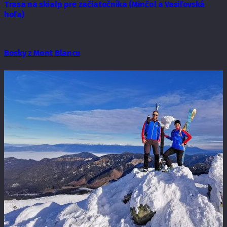
Trasa na skialp pre začiatočníka (Minčol a Vasiľovská
hoľa)
Bosky z Mont Blancu