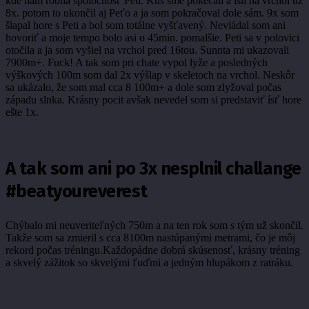
kde nám robila spoločnosť Peti. Kus sme pokecali a išli na vrchol už
8x. potom to ukončil aj Peťo a ja som pokračoval dole sám. 9x som
šlapal hore s Peti a bol som totálne vyšťavený. Nevládal som ani
hovoriť a moje tempo bolo asi o 45min. pomalšie. Peti sa v polovici
otočila a ja som vyšiel na vrchol pred 16tou. Sunnta mi ukazovali
7900m+. Fuck! A tak som pri chate vypol lyže a posledných
výškových 100m som dal 2x výšlap v skeletoch na vrchol. Neskôr
sa ukázalo, že som mal cca 8 100m+ a dole som zlyžoval počas
západu slnka. Krásny pocit avšak nevedel som si predstaviť ísť hore
ešte 1x.
A tak som ani po 3x nesplnil challange
#beatyoureverest
Chýbalo mi neuveriteľných 750m a na ten rok som s tým už skončil.
Takže som sa zmieril s cca 8100m nastúpanými metrami, čo je môj
rekord počas tréningu.Každopádne dobrá skúsenosť, krásny tréning
a skvelý zážitok so skvelými ľuďmi a jedným hlupákom z ratráku.