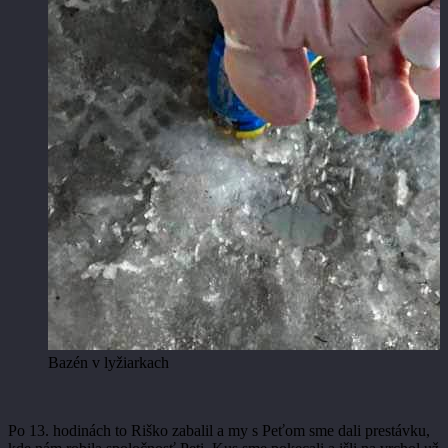
Bazén v lyžiarkach
Po 13. hodinách to Riško zabalil a my s Peťom sme dali prestávku,