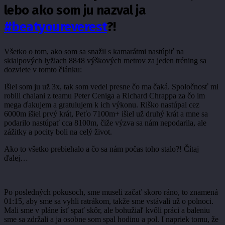
lebo ako som ju nazval ja
#beatyoureverest
?!
Všetko o tom, ako som sa snažil s kamarátmi nastúpiť na
skialpových lyžiach 8848 výškových metrov za jeden tréning sa
dozviete v tomto článku:
Išiel som ju už 3x, tak som vedel presne čo ma čaká. Spoločnosť mi
robili chalani z teamu Peter Ceniga a Richard Chrappa za čo im
mega ďakujem a gratulujem k ich výkonu. Riško nastúpal cez
6000m išiel prvý krát, Peťo 7100m+ išiel už druhý krát a mne sa
podarilo nastúpať cca 8100m, čiže výzva sa nám nepodarila, ale
zážitky a pocity boli na celý život.
Ako to všetko prebiehalo a čo sa nám počas toho stalo?! Čítaj
ďalej…
Po posledných pokusoch, sme museli začať skoro ráno, to znamená
01:15, aby sme sa vyhli ratrákom, takže sme vstávali už o polnoci.
Mali sme v pláne ísť spať skôr, ale bohužiaľ kvôli práci a baleniu
sme sa zdržali a ja osobne som spal hodinu a pol. I napriek tomu, že