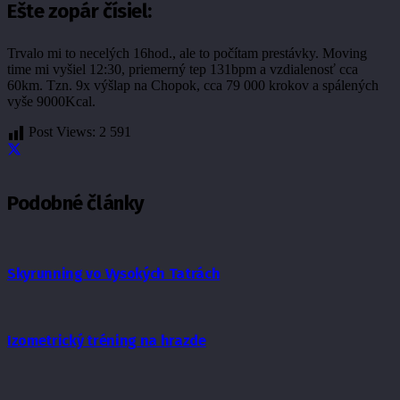
Ešte zopár čísiel:
Trvalo mi to necelých 16hod., ale to počítam prestávky. Moving
time mi vyšiel 12:30, priemerný tep 131bpm a vzdialenosť cca
60km. Tzn. 9x výšlap na Chopok, cca 79 000 krokov a spálených
vyše 9000Kcal.
Post Views:
2 591
Podobné články
Skyrunning vo Vysokých Tatrách
Izometrický tréning na hrazde