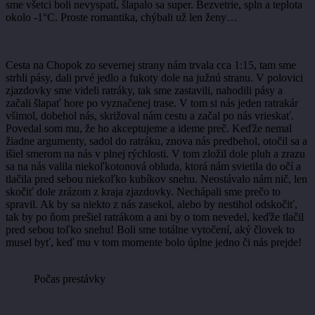
sme všetci boli nevyspatí, šlapalo sa super. Bezvetrie, spln a teplota
okolo -1°C. Proste romantika, chýbali už len ženy…
Cesta na Chopok zo severnej strany nám trvala cca 1:15, tam sme
strhli pásy, dali prvé jedlo a fukoty dole na južnú stranu. V polovici
zjazdovky sme videli ratráky, tak sme zastavili, nahodili pásy a
začali šlapať hore po vyznačenej trase. V tom si nás jeden ratrakár
všimol, dobehol nás, skrižoval nám cestu a začal po nás vrieskať.
Povedal som mu, že ho akceptujeme a ideme preč. Keďže nemal
žiadne argumenty, sadol do ratráku, znova nás predbehol, otočil sa a
išiel smerom na nás v plnej rýchlosti. V tom zložil dole pluh a zrazu
sa na nás valila niekoľkotonová obluda, ktorá nám svietila do očí a
tlačila pred sebou niekoľko kubíkov snehu. Neostávalo nám nič, len
skočiť dole zrázom z kraja zjazdovky. Nechápali sme prečo to
spravil. Ak by sa niekto z nás zasekol, alebo by nestihol odskočiť,
tak by po ňom prešiel ratrákom a ani by o tom nevedel, keďže tlačil
pred sebou toľko snehu! Boli sme totálne vytočení, aký človek to
musel byť, keď mu v tom momente bolo úplne jedno či nás prejde!
Počas prestávky