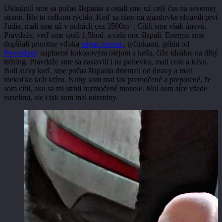
Ukludnili sme sa počas šlapania a ostali sme už celý čas na severnej
strane. Išlo to celkom rýchlo. Keď sa ráno na zjazdovke objavili prví
ľudia, mali sme už v nohách cez 3500m+. Cítili sme však únavu.
Pravdaže, veď sme spali 1,5hod. a celú noc šlapali. Energiu sme
dopĺňali prioritne vďaka
edgar. power.
, tyčinkami, gélmi od
Powerlogy
naplnené kokosovým olejom a kešu, čiže ideálne na dlhý
tréning. Pravdaže sme sa zastavili i na polievku, mali colu a kávu.
Boli stavy keď, sme počas šlapania driemali od únavy a mali
niekoľko krát krízu. Nohy som mal tak premočené a prepotené, že
som cítil, ako sa mi strhli rozmočené mozole. Mal som síce všade
vazelínu, ale i tak som mal odreniny.