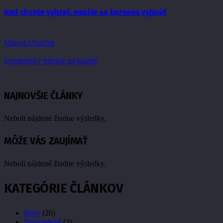
Keď chcete vyhrať, musíte sa burpees vyhnúť
Marcel Uharček
Izometrický tréning na hrazde
NAJNOVŠIE ČLÁNKY
Neboli nájdené žiadne výsledky.
MÔŽE VÁS ZAUJÍMAŤ
Neboli nájdené žiadne výsledky.
KATEGÓRIE ČLÁNKOV
Hory
(20)
Nezaradené
(3)