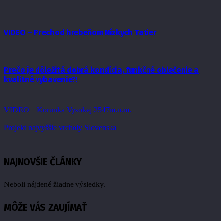
VIDEO – Prechod hrebeňom Nízkych Tatier
Prečo je dôležitá dobrá kondícia, funkčné oblečenie a
kvalitné vybavenie?!
VIDEO – Korunka Vysokej 2547m.n.m.
Projekt najvyššie vrcholy Slovenska
NAJNOVŠIE ČLÁNKY
Neboli nájdené žiadne výsledky.
MÔŽE VÁS ZAUJÍMAŤ