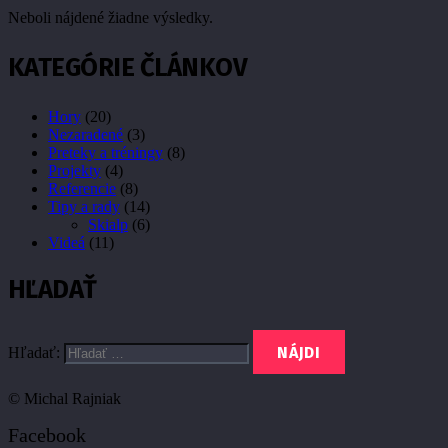
Neboli nájdené žiadne výsledky.
KATEGÓRIE ČLÁNKOV
Hory
(20)
Nezaradené
(3)
Preteky a tréningy
(8)
Projekty
(4)
Referencie
(8)
Tipy a rady
(14)
Skialp
(6)
Videá
(11)
HĽADAŤ
Hľadať:
© Michal Rajniak
Facebook