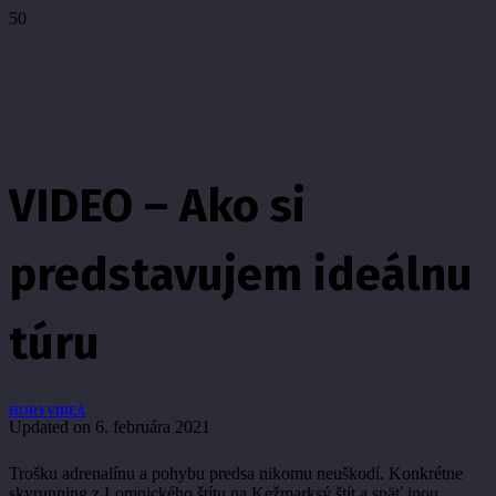
VIDEO – Ako si
predstavujem ideálnu
túru
HORY
VIDEÁ
Updated on
6. februára 2021
Trošku adrenalínu a pohybu predsa nikomu neuškodí. Konkrétne
skyrunning z Lomnického štítu na Kežmarksý štít a späť inou