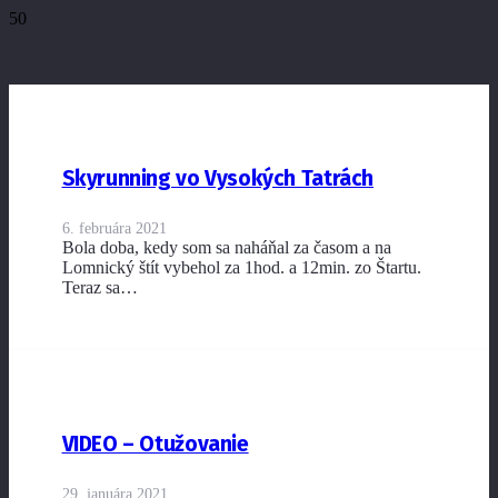
Skyrunning vo Vysokých Tatrách
6. februára 2021
Bola doba, kedy som sa naháňal za časom a na
Lomnický štít vybehol za 1hod. a 12min. zo Štartu.
Teraz sa…
VIDEO – Otužovanie
29. januára 2021