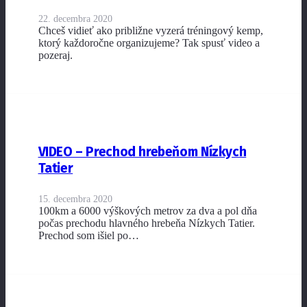
22. decembra 2020
Chceš vidieť ako približne vyzerá tréningový kemp,
ktorý každoročne organizujeme? Tak spusť video a
pozeraj.
VIDEO – Prechod hrebeňom Nízkych
Tatier
15. decembra 2020
100km a 6000 výškových metrov za dva a pol dňa
počas prechodu hlavného hrebeňa Nízkych Tatier.
Prechod som išiel po…