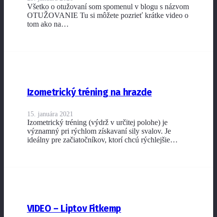
Všetko o otužovaní som spomenul v blogu s názvom
OTUŽOVANIE Tu si môžete pozrieť krátke video o
tom ako na…
Izometrický tréning na hrazde
15. januára 2021
Izometrický tréning (výdrž v určitej polohe) je
významný pri rýchlom získavaní sily svalov. Je
ideálny pre začiatočníkov, ktorí chcú rýchlejšie…
VIDEO – Liptov Fitkemp