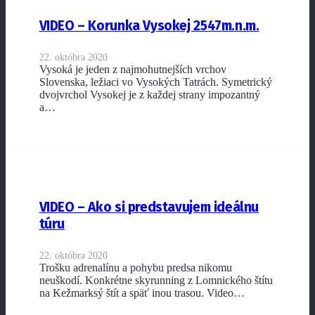
VIDEO – Korunka Vysokej 2547m.n.m.
22. októbra 2020
Vysoká je jeden z najmohutnejších vrchov
Slovenska, ležiaci vo Vysokých Tatrách. Symetrický
dvojvrchol Vysokej je z každej strany impozantný
a…
VIDEO – Ako si predstavujem ideálnu
túru
22. októbra 2020
Trošku adrenalínu a pohybu predsa nikomu
neuškodí. Konkrétne skyrunning z Lomnického štítu
na Kežmarksý štít a späť inou trasou. Video…