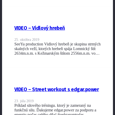
VIDEO – Vidlový hrebeň
25. októbra 2019
SeeYa production Vidlový hrebeň je skupina strmých
skalných veží, ktorých hrebeň spája Lomnický štít
2634m.n.m. s Kežmarským štítom 2556m.n.m. vo…
VIDEO – Street workout s edgar.power
23. júla 2019
Príklad silového tréningu. ktorý je zameraný na
funkčnú silu. Ďakujeme edgar.power za podporu a
energiu počas celého dňa! #sedgaromtodas