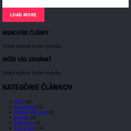
LOAD MORE
NAJNOVŠIE ČLÁNKY
Neboli nájdené žiadne výsledky.
MÔŽE VÁS ZAUJÍMAŤ
Neboli nájdené žiadne výsledky.
KATEGÓRIE ČLÁNKOV
Hory
(20)
Nezaradené
(3)
Preteky a tréningy
(8)
Projekty
(4)
Referencie
(8)
Tipy a rady
(14)