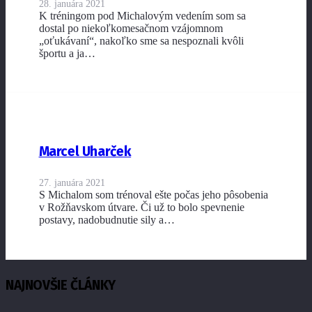
28. januára 2021
K tréningom pod Michalovým vedením som sa
dostal po niekoľkomesačnom vzájomnom
„oťukávaní“, nakoľko sme sa nespoznali kvôli
športu a ja…
Marcel Uharček
27. januára 2021
S Michalom som trénoval ešte počas jeho pôsobenia
v Rožňavskom útvare. Či už to bolo spevnenie
postavy, nadobudnutie sily a…
NAJNOVŠIE ČLÁNKY