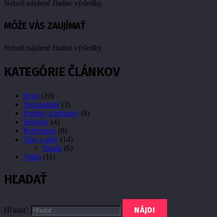
Neboli nájdené žiadne výsledky.
MÔŽE VÁS ZAUJÍMAŤ
Neboli nájdené žiadne výsledky.
KATEGÓRIE ČLÁNKOV
Hory
(20)
Nezaradené
(3)
Preteky a tréningy
(8)
Projekty
(4)
Referencie
(8)
Tipy a rady
(14)
Skialp
(6)
Videá
(11)
HĽADAŤ
Hľadať: