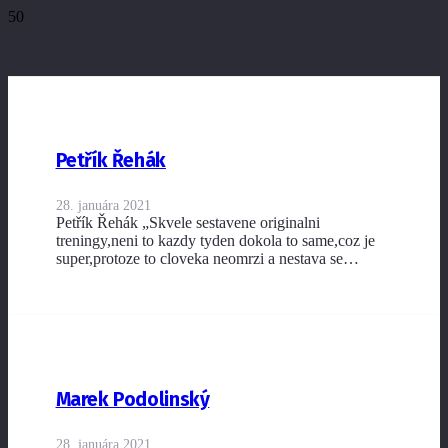
Petřík Řehák
28. januára 2021
Petřík Řehák „Skvele sestavene originalni
treningy,neni to kazdy tyden dokola to same,coz je
super,protoze to cloveka neomrzi a nestava se…
Marek Podolinský
28. januára 2021