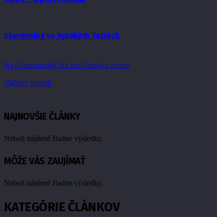
Skyrunning vo Vysokých Tatrách
Na Gerlachovský štít cez Gipsyho ferratu
Vidlový hrebeň
NAJNOVŠIE ČLÁNKY
Neboli nájdené žiadne výsledky.
MÔŽE VÁS ZAUJÍMAŤ
Neboli nájdené žiadne výsledky.
KATEGÓRIE ČLÁNKOV