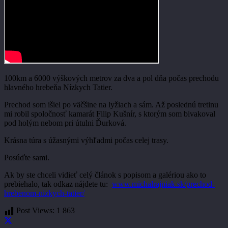
100km a 6000 výškových metrov za dva a pol dňa počas prechodu
hlavného hrebeňa Nízkych Tatier.
Prechod som išiel po väčšine na lyžiach a sám. Až poslednú tretinu
mi robil spoločnosť kamarát Filip Kušnír, s ktorým som bivakoval
pod holým nebom pri útulni Ďurková.
Krásna túra s úžasnými výhľadmi počas celej trasy.
Posúďte sami.
Ak by ste chceli vidieť celý článok s popisom a galériou ako to
prebiehalo, tak odkaz nájdete tu:
www.michalrajniak.sk/prechod-
hrebenom-nizkych-tatier/
Post Views:
1 863