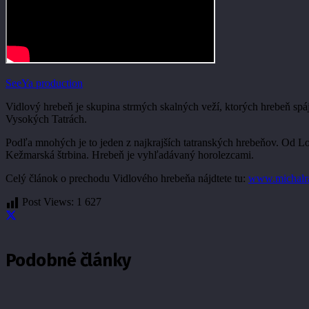
SeeYa production
Vidlový hrebeň je skupina strmých skalných veží, ktorých hrebeň s
Vysokých Tatrách.
Podľa mnohých je to jeden z najkrajších tatranských hrebeňov. Od L
Kežmarská štrbina. Hrebeň je vyhľadávaný horolezcami.
Celý článok o prechodu Vidlového hrebeňa nájdtete tu:
www.michalra
Post Views:
1 627
Podobné články