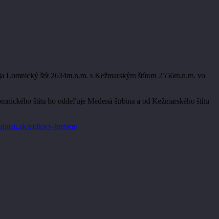
pája Lomnický štít 2634m.n.m. s Kežmarským štítom 2556m.n.m. vo
omnického štítu ho oddeľuje Medená štrbina a od Kežmarského štítu
jniak.sk/vidlovy-hreben/