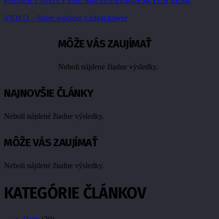
PROJEKT NAJVYŠŠIE MIESTA EURÓPSKYCH ZEMÍ
VIDEO – Street workout s edgar.power
MÔŽE VÁS ZAUJÍMAŤ
Neboli nájdené žiadne výsledky.
NAJNOVŠIE ČLÁNKY
Neboli nájdené žiadne výsledky.
MÔŽE VÁS ZAUJÍMAŤ
Neboli nájdené žiadne výsledky.
KATEGÓRIE ČLÁNKOV