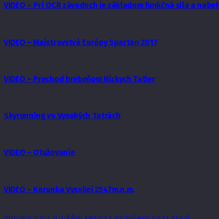
VIDEO – Pri OCR závodoch je základom funkčná sila a nabe
VIDEO – Majstrovstvá Európy Spartan 2017
VIDEO – Prechod hrebeňom Nízkych Tatier
Skyrunning vo Vysokých Tatrách
VIDEO – Otužovanie
VIDEO – Korunka Vysokej 2547m.n.m.